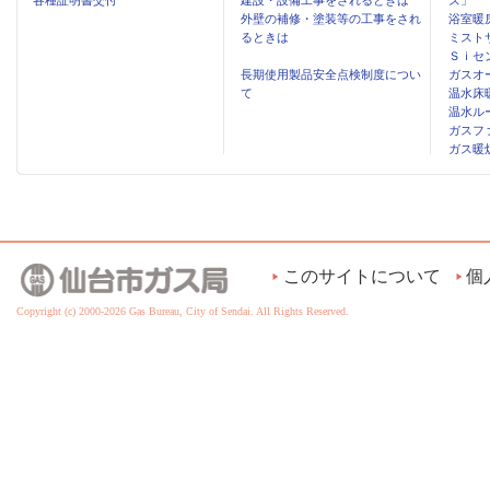
各種証明書交付
建設・設備工事をされるときは
ズ」
外壁の補修・塗装等の工事をされ
浴室暖
るときは
ミスト
Ｓｉセ
長期使用製品安全点検制度につい
ガスオ
て
温水床
温水ル
ガスフ
ガス暖
このサイトについて
個
Copyright (c) 2000-2026 Gas Bureau, City of Sendai. All Rights Reserved.