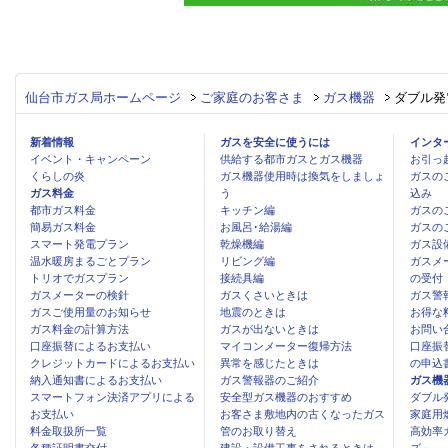
仙台市ガス局ホームページ
ご家庭のお客さま
ガス機器
ダブル発
新着情報
ガスを安全に使うには
インタ
イベント・キャンペーン
供給する都市ガスとガス機器
お引っ
くらしの炎
ガス機器使用時は換気をしましょ
ガスの
ガス料金
う
込み
都市ガス料金
キッチン編
ガスの
簡易ガス料金
お風呂･給湯編
ガスの
スマート発電プラン
乾燥機編
ガス設
温水暖房まるごとプラン
リビング編
ガスメ
トリオでガスプラン
接続具編
の受付
ガスメーターの検針
ガスくさいときは
ガス警
ガスご使用量のお知らせ
地震のときは
お得な
ガス料金の計算方法
ガスが出ないときは
お問い
口座振替によるお支払い
マイコンメーター復帰方法
口座振
クレジットカードによるお支払い
異常を感じたときは
の申込
納入通知書によるお支払い
ガス警報器のご紹介
ガス機
スマートフォン決済アプリによる
安全型ガス機器のおすすめ
ダブル
お支払い
お客さま敷地内の古くなったガス
家庭用
料金取扱所一覧
管のお取り替え
高効率